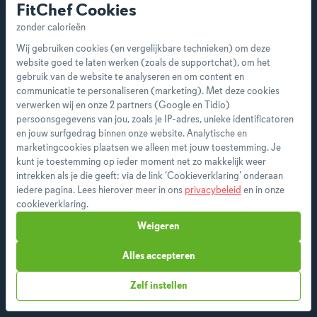
FitChef Cookies
Wij gebruiken cookies (en vergelijkbare technieken) om deze
website goed te laten werken (zoals de supportchat), om het
gebruik van de website te analyseren en om content en
communicatie te personaliseren (marketing). Met deze cookies
verwerken wij en onze 2 partners (Google en Tidio)
persoonsgegevens van jou, zoals je IP-adres, unieke identificatoren
en jouw surfgedrag binnen onze website. Analytische en
marketingcookies plaatsen we alleen met jouw toestemming. Je
kunt je toestemming op ieder moment net zo makkelijk weer
intrekken als je die geeft: via de link ‘Cookieverklaring’ onderaan
iedere pagina. Lees hierover meer in ons
privacybeleid
en in onze
cookieverklaring.
Weigeren
Alles accepteren
Zelf instellen